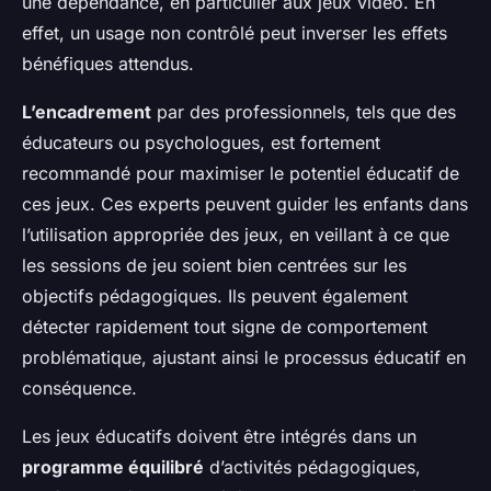
une dépendance, en particulier aux jeux vidéo. En
effet, un usage non contrôlé peut inverser les effets
bénéfiques attendus.
L’encadrement
par des professionnels, tels que des
éducateurs ou psychologues, est fortement
recommandé pour maximiser le potentiel éducatif de
ces jeux. Ces experts peuvent guider les enfants dans
l’utilisation appropriée des jeux, en veillant à ce que
les sessions de jeu soient bien centrées sur les
objectifs pédagogiques. Ils peuvent également
détecter rapidement tout signe de comportement
problématique, ajustant ainsi le processus éducatif en
conséquence.
Les jeux éducatifs doivent être intégrés dans un
programme équilibré
d’activités pédagogiques,