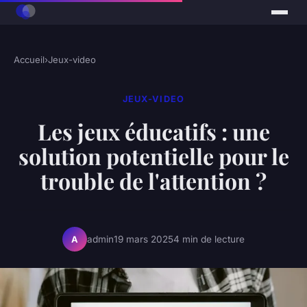
Accueil
›
Jeux-video
JEUX-VIDEO
Les jeux éducatifs : une
solution potentielle pour le
trouble de l'attention ?
admin
19 mars 2025
4 min de lecture
A