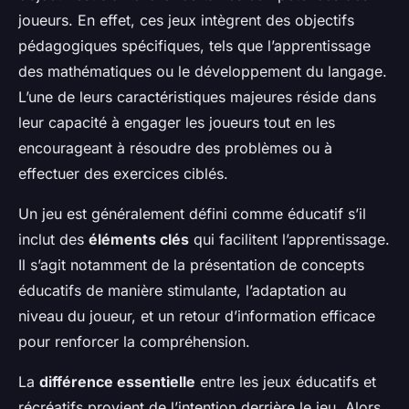
joueurs. En effet, ces jeux intègrent des objectifs
pédagogiques spécifiques, tels que l’apprentissage
des mathématiques ou le développement du langage.
L’une de leurs caractéristiques majeures réside dans
leur capacité à engager les joueurs tout en les
encourageant à résoudre des problèmes ou à
effectuer des exercices ciblés.
Un jeu est généralement défini comme éducatif s’il
inclut des
éléments clés
qui facilitent l’apprentissage.
Il s’agit notamment de la présentation de concepts
éducatifs de manière stimulante, l’adaptation au
niveau du joueur, et un retour d’information efficace
pour renforcer la compréhension.
La
différence essentielle
entre les jeux éducatifs et
récréatifs provient de l’intention derrière le jeu. Alors