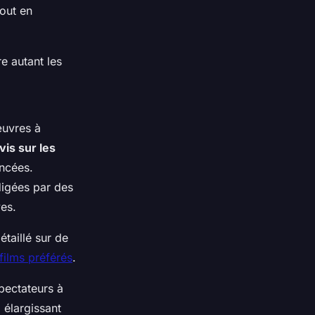
tout en
re autant les
œuvres à
vis sur les
ancées.
igées par des
ves.
taillé sur de
 films préférés
.
spectateurs à
 élargissant