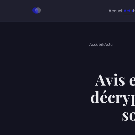
Accueil
Actu
Accueil
›
Actu
Avis 
décryp
s