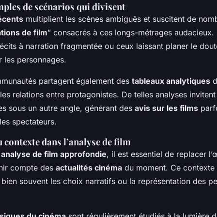
ples de scénarios qui divisent
récents
multiplient les scènes ambiguës et suscitent de nomb
tions de film
” consacrés à ces longs-métrages audacieux.
cits à narration fragmentée ou ceux laissant planer le dout
r les personnages.
ommunautés partagent également des
tableaux analytiques
d
les relations entre protagonistes. De telles analyses invitent
es sous un autre angle, générant des
avis sur les films
parf
 les spectateurs.
contexte dans l’analyse de film
e
analyse de film approfondie
, il est essentiel de replacer 
enir compte des
actualités cinéma
du moment. Ce contexte 
e bien souvent les choix narratifs ou la représentation des 
ssiques du cinéma
sont régulièrement étudiés à la lumière d