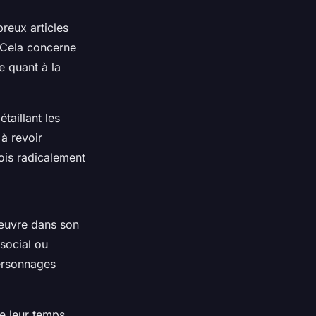
reux articles
 Cela concerne
e quant à la
étaillant les
 à revoir
ois radicalement
l’œuvre dans son
social ou
personnages
e leur temps,