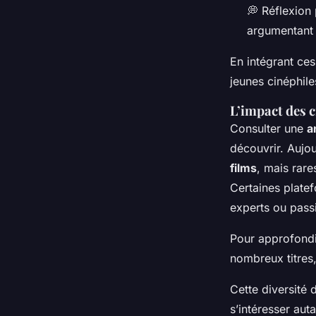
💭 Réflexion 
argumentant 
En intégrant ces
jeunes cinéphil
L’impact des c
Consulter une
a
découvrir. Aujou
films
, mais rar
Certaines plate
experts ou passi
Pour approfondir
nombreux titres,
Cette diversité 
s’intéresser aut