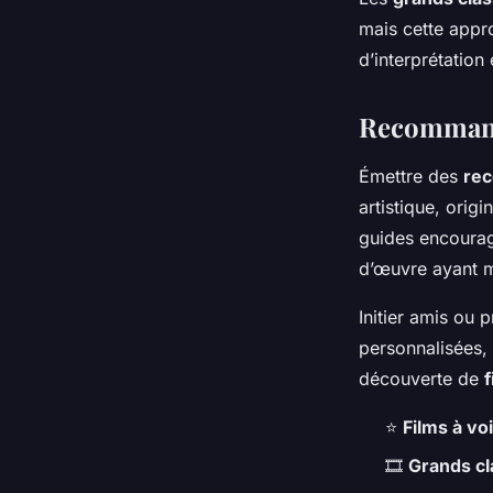
mais cette appro
d’interprétation
Recommanda
Émettre des
rec
artistique, orig
guides encourage
d’œuvre ayant m
Initier amis ou 
personnalisées, 
découverte de
f
⭐
Films à voi
🎞
Grands cl