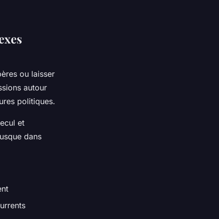
lexes
ères ou laisser
ssions autour
tures politiques.
ecul et
usque dans
ent
urrents