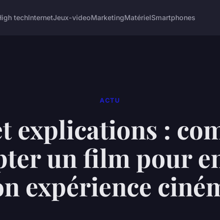
High tech
Internet
Jeux-video
Marketing
Matériel
Smartphones
ACTU
et explications : c
ter un film pour e
on expérience ciné