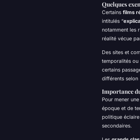
Quelques exem
Certains
films 
intitulés “
explica
notamment les ré
réalité vécue pa
Des sites et c
temporalités ou 
certains passag
différents selon
Importance du 
Pour mener un
époque et de t
politique éclair
secondaires.
Les
grands cla