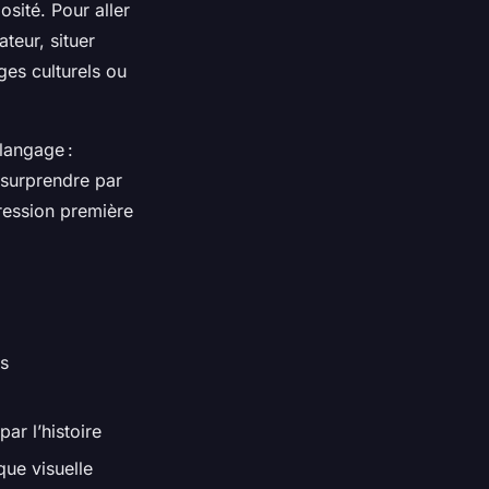
osité. Pour aller
ateur, situer
ges culturels ou
 langage :
 surprendre par
ression première
es
ar l’histoire
ique visuelle