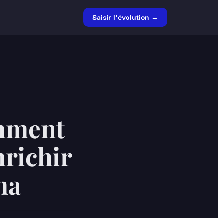
Saisir l'évolution →
omment
nrichir
ma