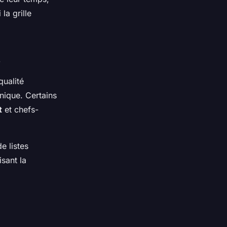
la grille
s
qualité
hnique. Certains
t
et chefs-
e listes
isant la