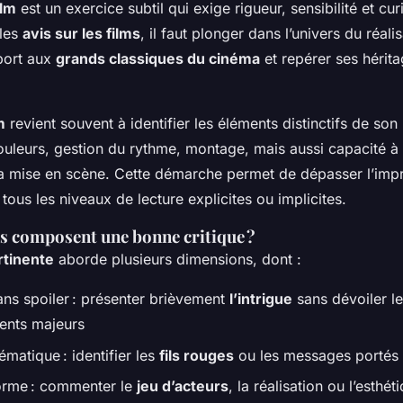
ilm
est un exercice subtil qui exige rigueur, sensibilité et curi
ples
avis sur les films
, il faut plonger dans l’univers du réalis
port aux
grands classiques du cinéma
et repérer ses hérita
m
revient souvent à identifier les éléments distinctifs de son
couleurs, gestion du rythme, montage, mais aussi capacité à
a mise en scène. Cette démarche permet de dépasser l’imp
tous les niveaux de lecture explicites ou implicites.
s composent une bonne critique ?
rtinente
aborde plusieurs dimensions, dont :
ns spoiler : présenter brièvement
l’intrigue
sans dévoiler l
ents majeurs
ématique : identifier les
fils rouges
ou les messages portés p
orme : commenter le
jeu d’acteurs
, la réalisation ou l’esthét