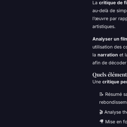
La
critique de f
au-delà de sim
l’œuvre par rap
artistiques.
Analyser un fil
utilisation des 
la
narration
et l
afin de décoder 
Quels élément
Une
critique pe
📝 Résumé sa
rebondissem
🎬 Analyse th
🎥 Mise en f