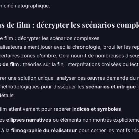
zon cinématographique.
s de film : décrypter les scénarios comp
isateurs aiment jouer avec la chronologie, brouiller les rep
certaines zones d’ombre. Cela nourrit de nombreuses discu
s de film
: théories sur la fin, interprétations croisées ou lec
ivrer une solution unique, analyser ces œuvres demande du r
 méthodologiques pour disséquer les
scénarios et intrigue
j
étails.
film attentivement pour repérer
indices et symboles
les
ellipses narratives
ou éléments non montrés explicitem
 à la
filmographie du réalisateur
pour cerner les motifs réc